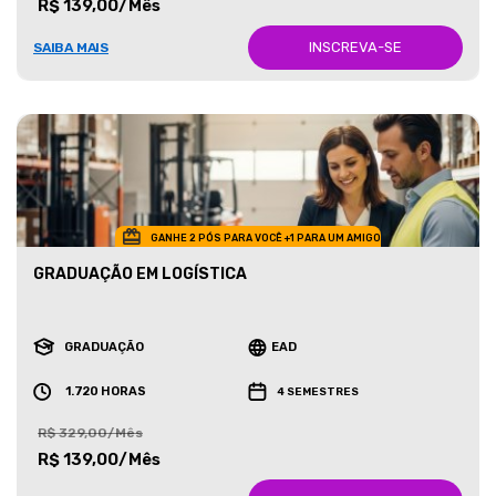
R$ 139,00/Mês
INSCREVA-SE
SAIBA MAIS
GANHE 2 PÓS PARA VOCÊ +1 PARA UM AMIGO
GRADUAÇÃO EM LOGÍSTICA
GRADUAÇÃO
EAD
1.720 HORAS
4 SEMESTRES
R$ 329,00/Mês
R$ 139,00/Mês