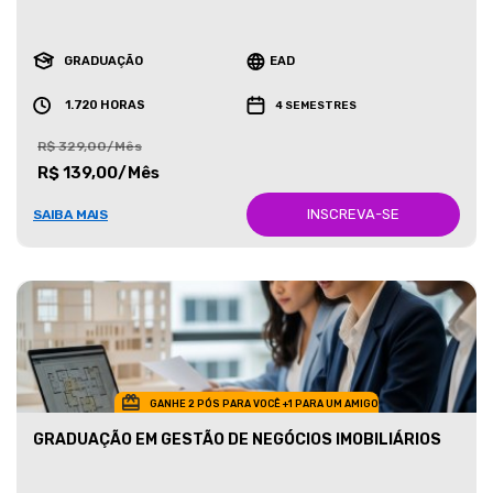
GRADUAÇÃO
EAD
1.720 HORAS
4 SEMESTRES
R$ 329,00/Mês
R$ 139,00/Mês
INSCREVA-SE
SAIBA MAIS
GANHE 2 PÓS PARA VOCÊ +1 PARA UM AMIGO
GRADUAÇÃO EM GESTÃO DE NEGÓCIOS IMOBILIÁRIOS