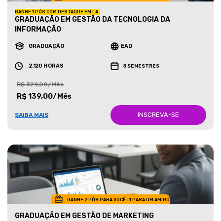
GANHE 1 PÓS COM DESTAQUE EM I.A.
GRADUAÇÃO EM GESTÃO DA TECNOLOGIA DA
INFORMAÇÃO
GRADUAÇÃO
EAD
2.120 HORAS
5 SEMESTRES
R$ 329,00/Mês
R$ 139,00/Mês
INSCREVA-SE
SAIBA MAIS
GANHE 2 PÓS PARA VOCÊ +1 PARA UM AMIGO
GRADUAÇÃO EM GESTÃO DE MARKETING