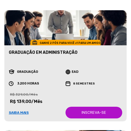
GANHE 2 PÓS PARA VOCÊ +1 PARA UM AMIGO
GRADUAÇÃO EM ADMINISTRAÇÃO
GRADUAÇÃO
EAD
3.200 HORAS
8 SEMESTRES
R$ 329,00/Mês
R$ 139,00/Mês
INSCREVA-SE
SAIBA MAIS