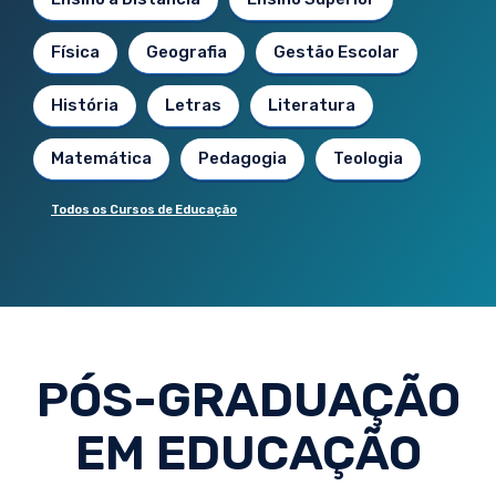
Física
Geografia
Gestão Escolar
História
Letras
Literatura
Matemática
Pedagogia
Teologia
Todos os Cursos de Educação
PÓS-GRADUAÇÃO
EM EDUCAÇÃO