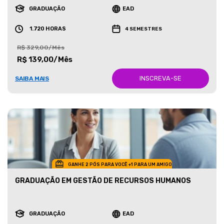
GRADUAÇÃO
EAD
1.720 HORAS
4 SEMESTRES
R$ 329,00/Mês
R$ 139,00/Mês
INSCREVA-SE
SAIBA MAIS
GANHE 2 PÓS PARA VOCÊ +1 PARA UM AMIGO
GRADUAÇÃO EM GESTÃO DE RECURSOS HUMANOS
GRADUAÇÃO
EAD