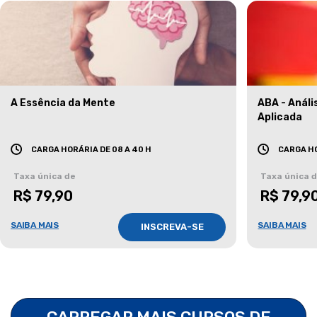
A Essência da Mente
ABA - Anál
Aplicada
CARGA HORÁRIA DE 08 A 40 H
CARGA HO
Taxa única de
Taxa única 
R$ 79,90
R$ 79,9
SAIBA MAIS
SAIBA MAIS
INSCREVA-SE
CARREGAR MAIS CURSOS DE