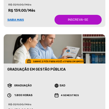
R$ 329,00/Mês
R$ 139,00/Mês
INSCREVA-SE
SAIBA MAIS
GANHE 2 PÓS PARA VOCÊ +1 PARA UM AMIGO
GRADUAÇÃO EM GESTÃO PÚBLICA
GRADUAÇÃO
EAD
1.800 HORAS
4 SEMESTRES
R$ 329,00/Mês