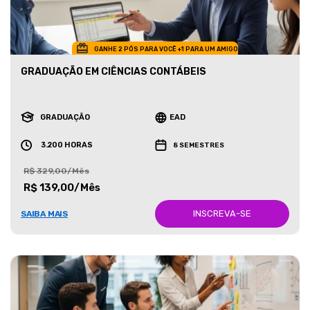
GANHE 2 PÓS PARA VOCÊ +1 PARA UM AMIGO
GRADUAÇÃO EM CIÊNCIAS CONTÁBEIS
GRADUAÇÃO
EAD
3.200 HORAS
8 SEMESTRES
R$ 329,00/Mês
R$ 139,00/Mês
INSCREVA-SE
SAIBA MAIS