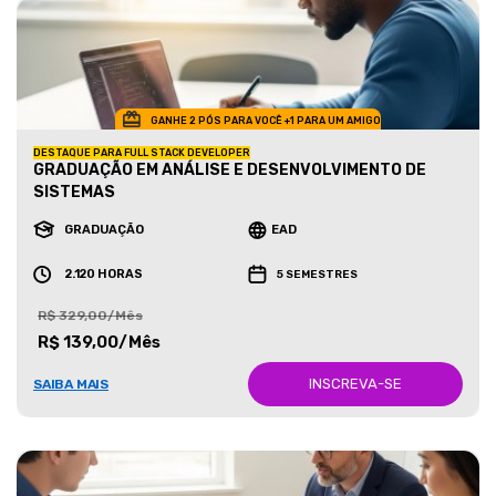
GANHE 2 PÓS PARA VOCÊ +1 PARA UM AMIGO
DESTAQUE PARA FULL STACK DEVELOPER
GRADUAÇÃO EM ANÁLISE E DESENVOLVIMENTO DE
SISTEMAS
GRADUAÇÃO
EAD
2.120 HORAS
5 SEMESTRES
R$ 329,00/Mês
R$ 139,00/Mês
INSCREVA-SE
SAIBA MAIS