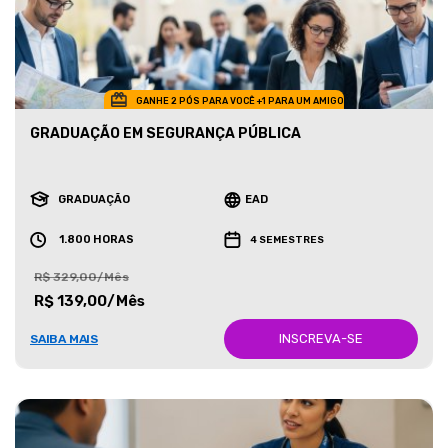
GANHE 2 PÓS PARA VOCÊ +1 PARA UM AMIGO
GRADUAÇÃO EM SEGURANÇA PÚBLICA
GRADUAÇÃO
EAD
1.800 HORAS
4 SEMESTRES
R$ 329,00/Mês
R$ 139,00/Mês
INSCREVA-SE
SAIBA MAIS