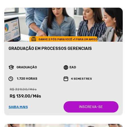
GANHE 2 PÓS PARA VOCÊ +1 PARA UM AMIGO
GRADUAÇÃO EM PROCESSOS GERENCIAIS
GRADUAÇÃO
EAD
1.720 HORAS
4 SEMESTRES
R$ 329,00/Mês
R$ 139,00/Mês
INSCREVA-SE
SAIBA MAIS