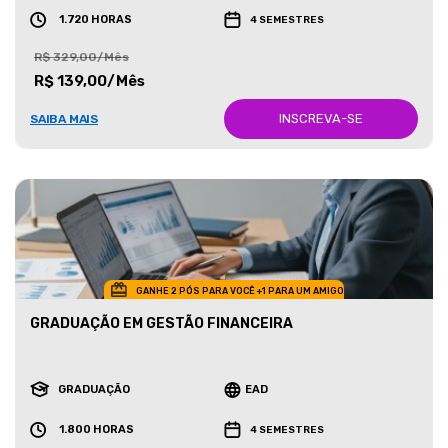
1.720 HORAS
4 SEMESTRES
R$ 329,00/Mês
R$ 139,00/Mês
INSCREVA-SE
SAIBA MAIS
GANHE 2 PÓS PARA VOCÊ +1 PARA UM AMIGO
GRADUAÇÃO EM GESTÃO FINANCEIRA
GRADUAÇÃO
EAD
1.800 HORAS
4 SEMESTRES