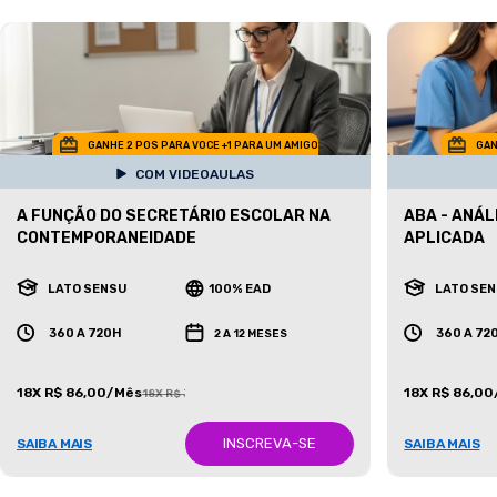
GANHE 2 POS PARA VOCE +1 PARA UM AMIGO
GAN
COM VIDEOAULAS
A FUNÇÃO DO SECRETÁRIO ESCOLAR NA
ABA - ANÁ
CONTEMPORANEIDADE
APLICADA
LATO SENSU
100% EAD
LATO SE
360 A 720H
360 A 72
2 A 12 MESES
18X R$ 86,00/Mês
18X R$ 86,0
18X R$ 387,00/Mês
INSCREVA-SE
SAIBA MAIS
SAIBA MAIS